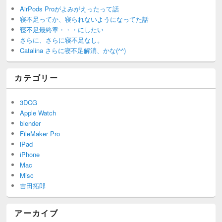
AirPods Proがよみがえったって話
寝不足ってか、寝られないようになってた話
寝不足最終章・・・にしたい
さらに、さらに寝不足なし。
Catalina さらに寝不足解消、かな(^^)
カテゴリー
3DCG
Apple Watch
blender
FileMaker Pro
iPad
iPhone
Mac
Misc
吉田拓郎
アーカイブ