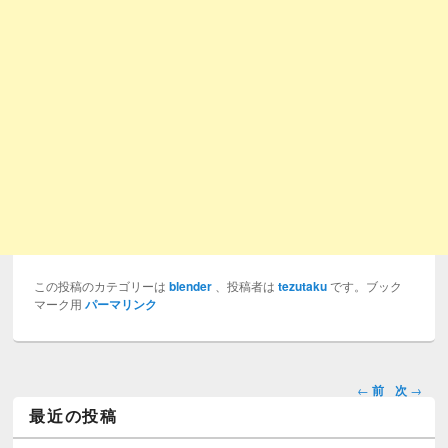
この投稿のカテゴリーは
blender
、投稿者は
tezutaku
です。ブック
マーク用
パーマリンク
投稿ナビ
←
前
次
→
ゲーショ
最近の投稿
ン